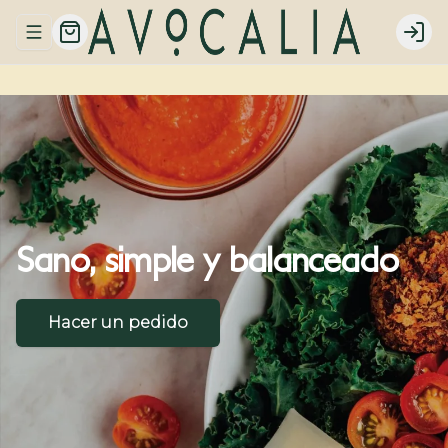
Abrir menu de navegación
Logi
Sano,
simple
y
balanceado
Hacer un pedido