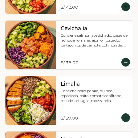
S/ 42.00
Cevichalia
Contiene salmón acevichado, bases de 
lechuga romana, ajonjolí tostado, 
palta, chips de camote, col morada, 
zanahoria y salsa acevichada.
S/ 38.00
Limalia
Contiene pollo panko, quinoa 
especiada, palta, tomate confitado, 
mix de lechugas, mozzarella.
S/ 29.00