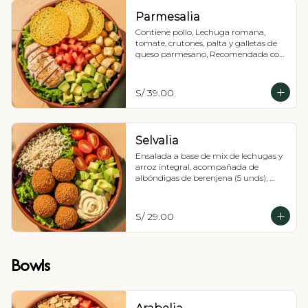
Parmesalia
Contiene pollo, Lechuga romana, 
tomate, crutones, palta y galletas de 
queso parmesano, Recomendada con 
vinagreta césar.
S/ 39.00
Selvalia
Ensalada a base de mix de lechugas y 
arroz integral, acompañada de 
albóndigas de berenjena (5 unds), 
tomate cherry, palta y hummus de 
garbanzos. Recomendada con 
vinagreta Balsámica
S/ 29.00
Bowls