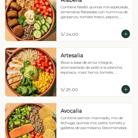
Arabelia
Contiene falafel, quinoa mix especiada, 
almendras fileteadas con hummus de 
garbanzo, tomate fresco, pepino, 
perejil liso y limón, Vinagreta a 
elección.
S/ 24.00
Artesalia
Bowl a base de arroz integral, 
acompañado de pollo a la plancha, 
espinaca, maiz tierno, tomate, 
guacamole y culantro.
S/ 29.00
Avocalia
Contiene salmón marinado, mix de 
lechuga, quinoa mix, palta, tomate y 
galletas de parmesano, Recomendada 
con vinagreta balsámica.