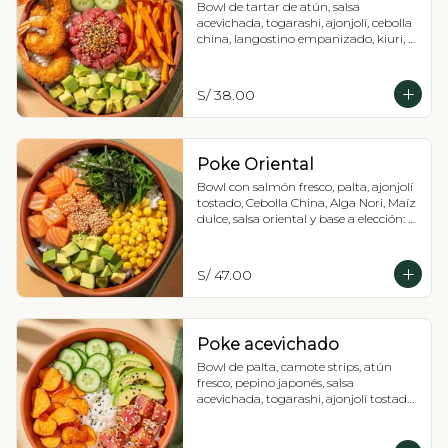
Bowl de tartar de atún, salsa 
acevichada, togarashi, ajonjolí, cebolla 
china, langostino empanizado, kiuri, 
palta, camote strip y base a elección: 
Lechuga romana o arroz de sushi.
S/ 38.00
Poke Oriental
Bowl con salmón fresco, palta, ajonjolí 
tostado, Cebolla China, Alga Nori, Maíz 
dulce, salsa oriental y base a elección: 
Lechuga romana o Shari.
S/ 47.00
Poke acevichado
Bowl de palta, camote strips, atún 
fresco, pepino japonés, salsa 
acevichada, togarashi, ajonjolí tostado, 
cebolla china y base a elección: 
Lechuga romana o arroz de sushi.