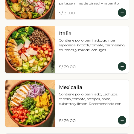
palta, semillas de girasol y rabanito.
S/ 31.00
Italia
Contiene pollo parrillado, quinoa 
especiada, brócoli, tomate, parmesano, 
crutones, y mix de lechugas. 
Recomendada con vinagreta de pesto 
(tiene maní).
S/ 29.00
Mexicalia
Contiene pollo parrillado, Lechuga, 
cebolla, tomate, totopos, palta, 
culantro y limon. Recomendada con 
vinagreta de jalapeños mexicanos 
(picante),
S/ 29.00