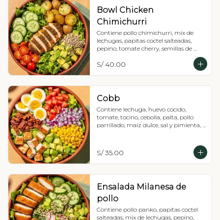
Bowl Chicken
Chimichurri
Contiene pollo chimichurri, mix de 
lechugas, papitas coctel salteadas, 
pepino, tomate cherry, semillas de 
girasol y palta, Recomendada con 
S/ 40.00
vinagreta pesto.
Cobb
Contiene lechuga, huevo cocido, 
tomate, tocino, cebolla, palta, pollo 
parrillado, maíz dulce, sal y pimienta, 
Recomendada con vinagreta 
balsámica
S/ 35.00
Ensalada Milanesa de
pollo
Contiene pollo panko, papitas coctel 
salteadas, mix de lechugas, pepino, 