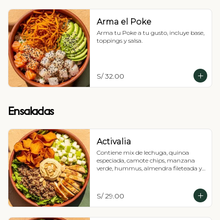
Arma el Poke
Arma tu Poke a tu gusto, incluye base, 
toppings y salsa.
S/ 32.00
Ensaladas
Activalia
Contiene mix de lechuga, quinoa 
especiada, camote chips, manzana 
verde, hummus, almendra fileteada y 
pollo parrillada. Vinagreta a elección.
S/ 29.00