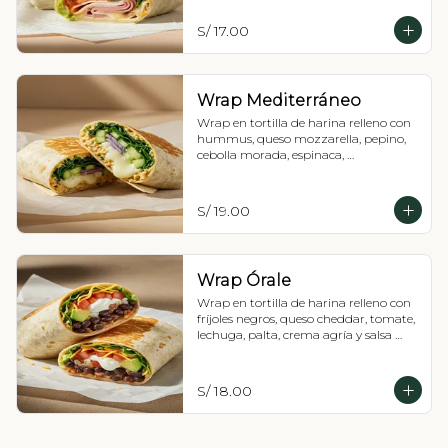
S/ 17.00
Wrap Mediterráneo
Wrap en tortilla de harina relleno con 
hummus, queso mozzarella, pepino, 
cebolla morada, espinaca, 
hierbabuena y crema agría.
S/ 19.00
Wrap Órale
Wrap en tortilla de harina relleno con 
fríjoles negros, queso cheddar, tomate, 
lechuga, palta, crema agría y salsa 
rocoto.
S/ 18.00