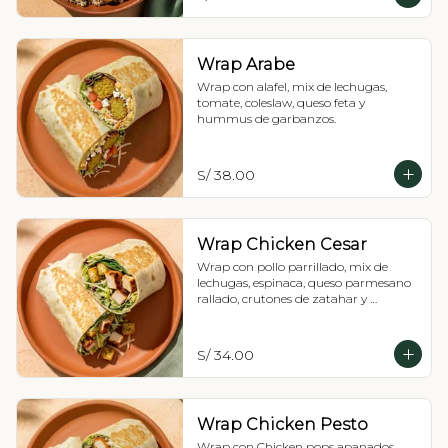
Wrap Arabe
Wrap con alafel, mix de lechugas, 
tomate, coleslaw, queso feta y 
hummus de garbanzos.
S/ 38.00
Wrap Chicken Cesar
Wrap con pollo parrillado, mix de 
lechugas, espinaca, queso parmesano 
rallado, crutones de zatahar y 
vinagreta Cesar.
S/ 34.00
Wrap Chicken Pesto
Wrap con Chicken pops apanados, 