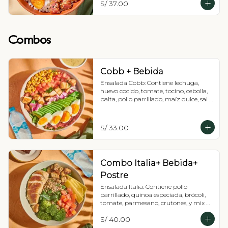
S/ 37.00
Combos
Cobb + Bebida
Ensalada Cobb: Contiene lechuga, 
huevo cocido, tomate, tocino, cebolla, 
palta, pollo parrillado, maíz dulce, sal y 
pimienta, Recomendada con 
vinagreta balsámica + Bebida
S/ 33.00
Combo Italia+ Bebida+
Postre
Ensalada Italia: Contiene pollo 
parrillado, quinoa especiada, brócoli, 
tomate, parmesano, crutones, y mix de 
lechugas. Recomendada con 
S/ 40.00
vinagreta de pesto (tiene maní) + 
Bebida + Postre