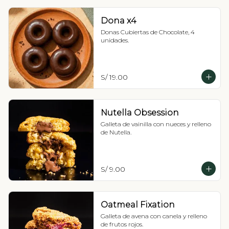
Dona x4
Donas Cubiertas de Chocolate, 4 
unidades.
S/ 19.00
Nutella Obsession
Galleta de vainilla con nueces y relleno 
de Nutella.
S/ 9.00
Oatmeal Fixation
Galleta de avena con canela y relleno 
de frutos rojos.