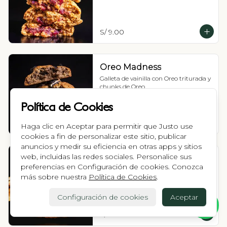
S/ 9.00
Oreo Madness
Galleta de vainilla con Oreo triturada y 
chunks de Oreo.
Política de Cookies
S/ 9.00
Haga clic en Aceptar para permitir que Justo use
cookies a fin de personalizar este sitio, publicar
anuncios y medir su eficiencia en otras apps y sitios
web, incluidas las redes sociales. Personalice sus
Vicio
preferencias en Configuración de cookies. Conozca
Galleta de vainilla con chunks de 
más sobre nuestra
Política de Cookies
.
chocolate blanco y relleno de manjar 
blanco.
Configuración de cookies
Aceptar
S/ 9.00