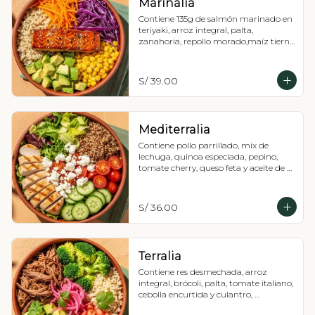
Marinalia
Contiene 135g de salmón marinado en 
teriyaki, arroz integral, palta, 
zanahoria, repollo morado,maíz tierno 
y cebollín, Recomendada con 
vinagreta balsámica.
S/ 39.00
Mediterralia
Contiene pollo parrillado, mix de 
lechuga, quinoa especiada, pepino, 
tomate cherry, queso feta y aceite de 
oliva, Recomendada con vinagreta 
mediterránea.
S/ 36.00
Terralia
Contiene res desmechada, arroz 
integral, brócoli, palta, tomate italiano, 
cebolla encurtida y culantro, 
Recomendada con vinagreta pesto.