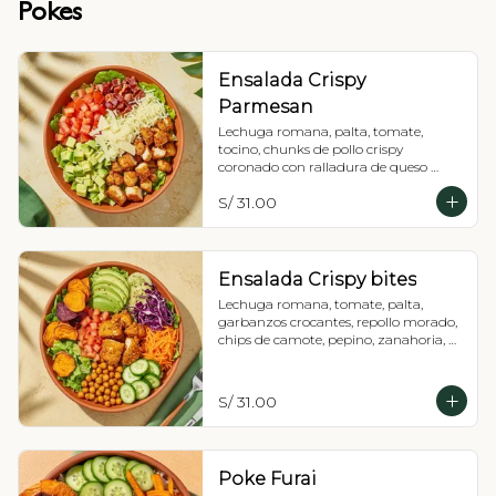
Pokes
Ensalada Crispy
Parmesan
Lechuga romana, palta, tomate, 
tocino, chunks de pollo crispy 
coronado con ralladura de queso 
parmesano y vinagreta a elección.
S/ 31.00
Ensalada Crispy bites
Lechuga romana, tomate, palta, 
garbanzos crocantes, repollo morado, 
chips de camote, pepino, zanahoria, 
chunks de pollo crispy y vinagreta a 
elección.
S/ 31.00
Poke Furai