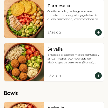
Parmesalia
Contiene pollo, Lechuga romana, 
tomate, crutones, palta y galletas de 
queso parmesano, Recomendada con 
vinagreta césar.
S/ 39.00
Selvalia
Ensalada a base de mix de lechugas y 
arroz integral, acompañada de 
albóndigas de berenjena (5 unds), 
tomate cherry, palta y hummus de 
garbanzos. Recomendada con 
vinagreta Balsámica
S/ 29.00
Bowls