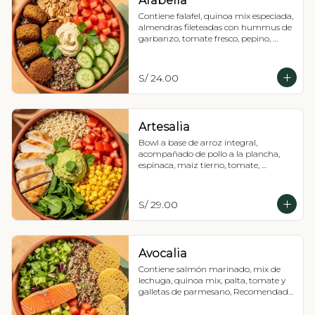
Arabelia
Contiene falafel, quinoa mix especiada, 
almendras fileteadas con hummus de 
garbanzo, tomate fresco, pepino, 
perejil liso y limón, Vinagreta a 
elección.
S/ 24.00
Artesalia
Bowl a base de arroz integral, 
acompañado de pollo a la plancha, 
espinaca, maiz tierno, tomate, 
guacamole y culantro.
S/ 29.00
Avocalia
Contiene salmón marinado, mix de 
lechuga, quinoa mix, palta, tomate y 
galletas de parmesano, Recomendada 
con vinagreta balsámica.