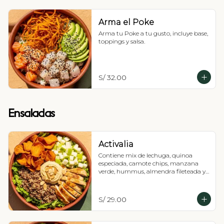
Arma el Poke
Arma tu Poke a tu gusto, incluye base, 
toppings y salsa.
S/ 32.00
Ensaladas
Activalia
Contiene mix de lechuga, quinoa 
especiada, camote chips, manzana 
verde, hummus, almendra fileteada y 
pollo parrillada. Vinagreta a elección.
S/ 29.00