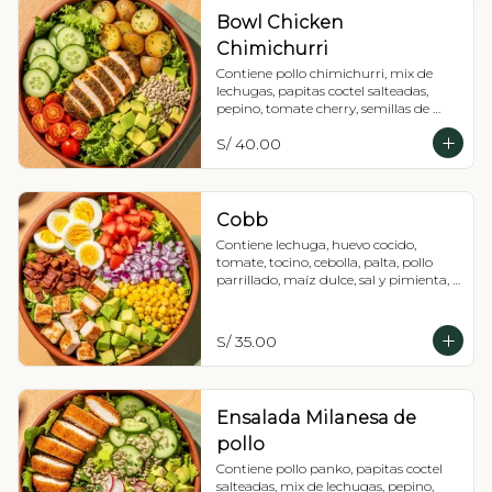
Bowl Chicken
Chimichurri
Contiene pollo chimichurri, mix de 
lechugas, papitas coctel salteadas, 
pepino, tomate cherry, semillas de 
girasol y palta, Recomendada con 
S/ 40.00
vinagreta pesto.
Cobb
Contiene lechuga, huevo cocido, 
tomate, tocino, cebolla, palta, pollo 
parrillado, maíz dulce, sal y pimienta, 
Recomendada con vinagreta 
balsámica
S/ 35.00
Ensalada Milanesa de
pollo
Contiene pollo panko, papitas coctel 
salteadas, mix de lechugas, pepino, 