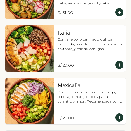
palta, semillas de girasol y rabanito.
S/ 31.00
Italia
Contiene pollo parrillado, quinoa 
especiada, brócoli, tomate, parmesano, 
crutones, y mix de lechugas. 
Recomendada con vinagreta de pesto 
(tiene maní).
S/ 29.00
Mexicalia
Contiene pollo parrillado, Lechuga, 
cebolla, tomate, totopos, palta, 
culantro y limon. Recomendada con 
vinagreta de jalapeños mexicanos 
(picante),
S/ 29.00