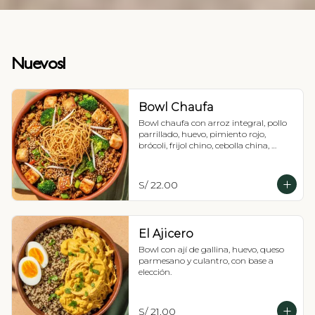
Nuevos!
Bowl Chaufa
Bowl chaufa con arroz integral, pollo 
parrillado, huevo, pimiento rojo, 
brócoli, frijol chino, cebolla china, 
ajonjolí y fideos.
S/ 22.00
El Ajicero
Bowl con ají de gallina, huevo, queso 
parmesano y culantro, con base a 
elección.
S/ 21.00