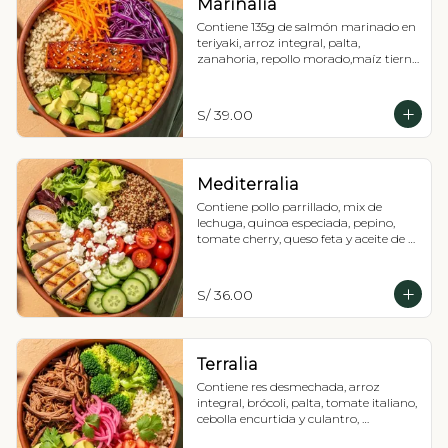
Marinalia
Contiene 135g de salmón marinado en 
teriyaki, arroz integral, palta, 
zanahoria, repollo morado,maíz tierno 
y cebollín, Recomendada con 
vinagreta balsámica.
S/ 39.00
Mediterralia
Contiene pollo parrillado, mix de 
lechuga, quinoa especiada, pepino, 
tomate cherry, queso feta y aceite de 
oliva, Recomendada con vinagreta 
mediterránea.
S/ 36.00
Terralia
Contiene res desmechada, arroz 
integral, brócoli, palta, tomate italiano, 
cebolla encurtida y culantro, 
Recomendada con vinagreta pesto.