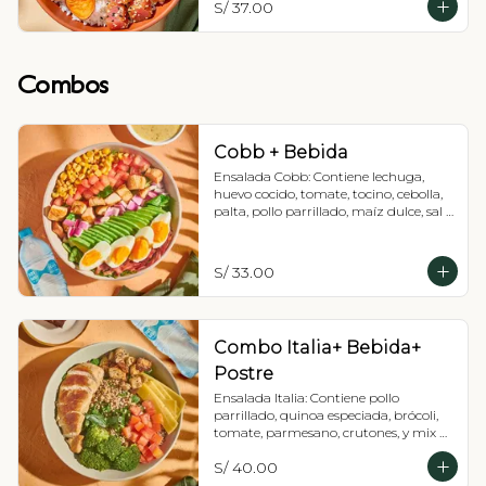
S/ 37.00
Combos
Cobb + Bebida
Ensalada Cobb: Contiene lechuga, 
huevo cocido, tomate, tocino, cebolla, 
palta, pollo parrillado, maíz dulce, sal y 
pimienta, Recomendada con 
vinagreta balsámica + Bebida
S/ 33.00
Combo Italia+ Bebida+
Postre
Ensalada Italia: Contiene pollo 
parrillado, quinoa especiada, brócoli, 
tomate, parmesano, crutones, y mix de 
lechugas. Recomendada con 
S/ 40.00
vinagreta de pesto (tiene maní) + 
Bebida + Postre