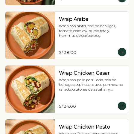
Wrap Arabe
Wrap con alafel, mix de lechugas, 
tomate, coleslaw, queso feta y 
hummus de garbanzos.
S/ 38.00
Wrap Chicken Cesar
Wrap con pollo parrillado, mix de 
lechugas, espinaca, queso parmesano 
rallado, crutones de zatahar y 
vinagreta Cesar.
S/ 34.00
Wrap Chicken Pesto
Wrap con Chicken pops apanados, 