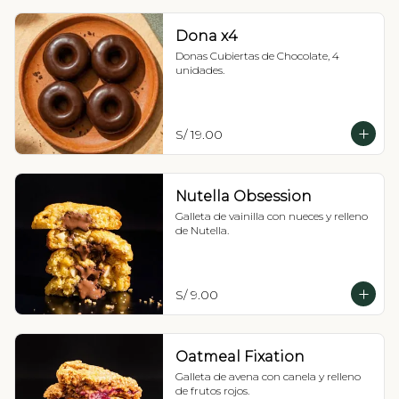
Dona x4
Donas Cubiertas de Chocolate, 4 
unidades.
S/ 19.00
Nutella Obsession
Galleta de vainilla con nueces y relleno 
de Nutella.
S/ 9.00
Oatmeal Fixation
Galleta de avena con canela y relleno 
de frutos rojos.