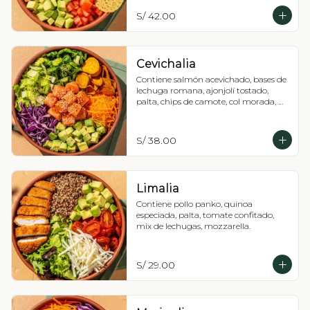
S/ 42.00
Cevichalia
Contiene salmón acevichado, bases de 
lechuga romana, ajonjolí tostado, 
palta, chips de camote, col morada, 
zanahoria y salsa acevichada.
S/ 38.00
Limalia
Contiene pollo panko, quinoa 
especiada, palta, tomate confitado, 
mix de lechugas, mozzarella.
S/ 29.00