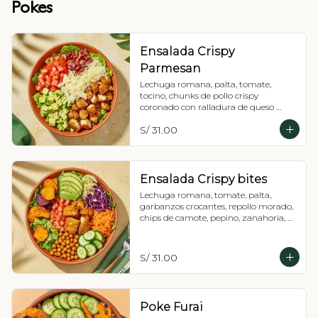
Pokes
Ensalada Crispy
Parmesan
Lechuga romana, palta, tomate, 
tocino, chunks de pollo crispy 
coronado con ralladura de queso 
parmesano y vinagreta a elección.
S/ 31.00
Ensalada Crispy bites
Lechuga romana, tomate, palta, 
garbanzos crocantes, repollo morado, 
chips de camote, pepino, zanahoria, 
chunks de pollo crispy y vinagreta a 
elección.
S/ 31.00
Poke Furai