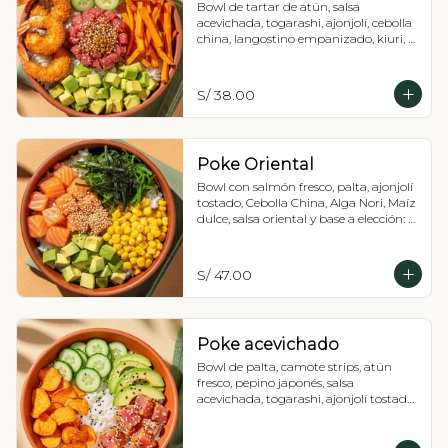
Bowl de tartar de atún, salsa 
acevichada, togarashi, ajonjolí, cebolla 
china, langostino empanizado, kiuri, 
palta, camote strip y base a elección: 
Lechuga romana o arroz de sushi.
S/ 38.00
Poke Oriental
Bowl con salmón fresco, palta, ajonjolí 
tostado, Cebolla China, Alga Nori, Maíz 
dulce, salsa oriental y base a elección: 
Lechuga romana o Shari.
S/ 47.00
Poke acevichado
Bowl de palta, camote strips, atún 
fresco, pepino japonés, salsa 
acevichada, togarashi, ajonjolí tostado, 
cebolla china y base a elección: 
Lechuga romana o arroz de sushi.