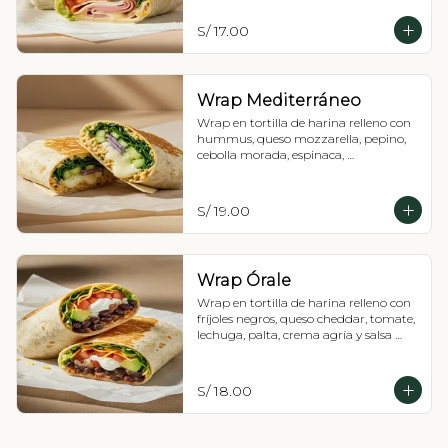
S/ 17.00
Wrap Mediterráneo
Wrap en tortilla de harina relleno con 
hummus, queso mozzarella, pepino, 
cebolla morada, espinaca, 
hierbabuena y crema agría.
S/ 19.00
Wrap Órale
Wrap en tortilla de harina relleno con 
fríjoles negros, queso cheddar, tomate, 
lechuga, palta, crema agría y salsa 
rocoto.
S/ 18.00