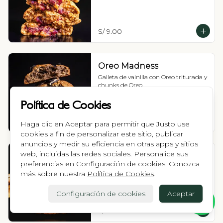
S/ 9.00
Oreo Madness
Galleta de vainilla con Oreo triturada y 
chunks de Oreo.
Política de Cookies
S/ 9.00
Haga clic en Aceptar para permitir que Justo use
cookies a fin de personalizar este sitio, publicar
anuncios y medir su eficiencia en otras apps y sitios
web, incluidas las redes sociales. Personalice sus
Vicio
preferencias en Configuración de cookies. Conozca
Galleta de vainilla con chunks de 
más sobre nuestra
Política de Cookies
.
chocolate blanco y relleno de manjar 
blanco.
Configuración de cookies
Aceptar
S/ 9.00