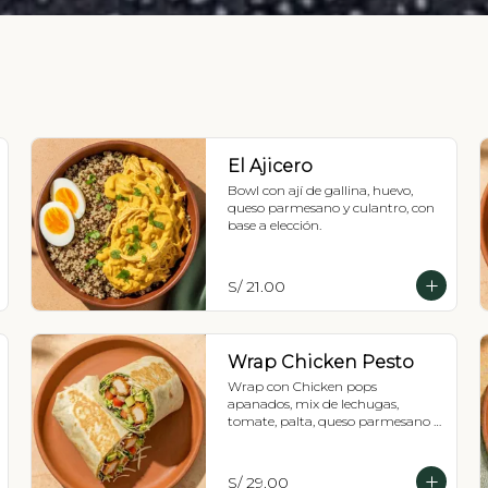
El Ajicero
Bowl con ají de gallina, huevo, 
queso parmesano y culantro, con 
base a elección.
S/ 21.00
Wrap Chicken Pesto
Wrap con Chicken pops 
apanados, mix de lechugas, 
tomate, palta, queso parmesano y 
pesto.
S/ 29.00