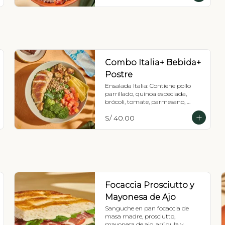
Combo Italia+ Bebida+
Postre
Ensalada Italia: Contiene pollo 
parrillado, quinoa especiada, 
brócoli, tomate, parmesano, 
crutones, y mix de lechugas. 
S/ 40.00
Recomendada con vinagreta de 
pesto (tiene maní) + Bebida + 
Postre
Focaccia Prosciutto y
Mayonesa de Ajo
Sanguche en pan focaccia de 
masa madre, prosciutto, 
mayonesa de ajo, arúgula y 