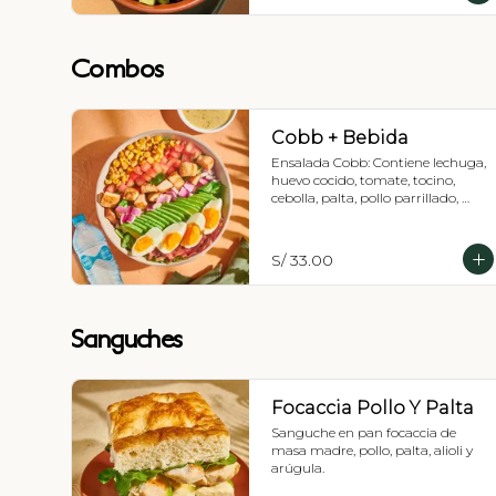
Combos
Cobb + Bebida
Ensalada Cobb: Contiene lechuga, 
huevo cocido, tomate, tocino, 
cebolla, palta, pollo parrillado, 
maíz dulce, sal y pimienta, 
Recomendada con vinagreta 
balsámica + Bebida
S/ 33.00
Sanguches
Focaccia Pollo Y Palta
Sanguche en pan focaccia de 
masa madre, pollo, palta, alioli y 
arúgula.