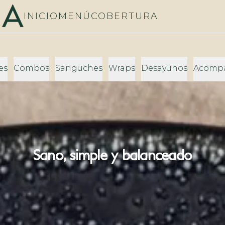
INICIO
MENÚ
COBERTURA
es
Combos
Sanguches
Wraps
Desayunos
Acomp
Sano, simple y balanceado