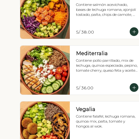
Contiene salmón acevichado, 
bases de lechuga romana, ajonjolí 
tostado, palta, chips de camote, 
col morada, zanahoria y salsa 
acevichada.
S/ 38.00
Mediterralia
Contiene pollo parrillado, mix de 
lechuga, quinoa especiada, pepino, 
tomate cherry, queso feta y aceite 
de oliva, Recomendada con 
vinagreta mediterránea.
S/ 36.00
Vegalia
Contiene falafel, lechuga romana, 
quinoa mix, palta, tomate y 
hongos al wok.