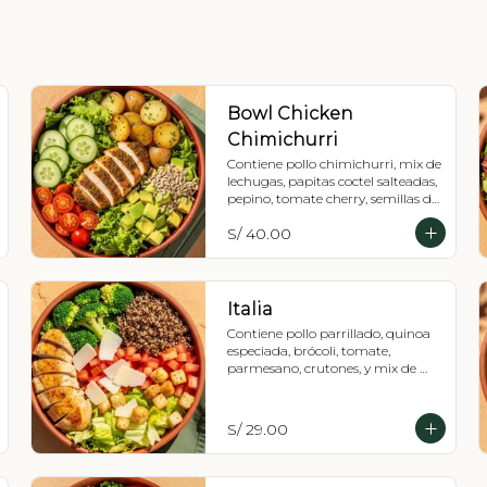
Bowl Chicken
Chimichurri
Contiene pollo chimichurri, mix de 
lechugas, papitas coctel salteadas, 
pepino, tomate cherry, semillas de 
girasol y palta, Recomendada con 
S/ 40.00
vinagreta pesto.
Italia
Contiene pollo parrillado, quinoa 
especiada, brócoli, tomate, 
parmesano, crutones, y mix de 
lechugas. Recomendada con 
vinagreta de pesto (tiene maní).
S/ 29.00