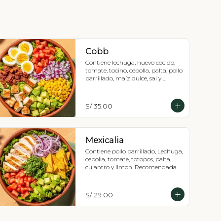
Cobb
Contiene lechuga, huevo cocido, 
tomate, tocino, cebolla, palta, pollo 
parrillado, maíz dulce, sal y 
pimienta, Recomendada con 
vinagreta balsámica
S/ 35.00
Mexicalia
Contiene pollo parrillado, Lechuga, 
cebolla, tomate, totopos, palta, 
culantro y limon. Recomendada 
con vinagreta de jalapeños 
mexicanos (picante),
S/ 29.00