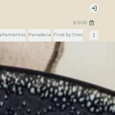
Login
S/ 0.00
añamientos
Panaderia
Frost by Oreo
Jugos
Bebid