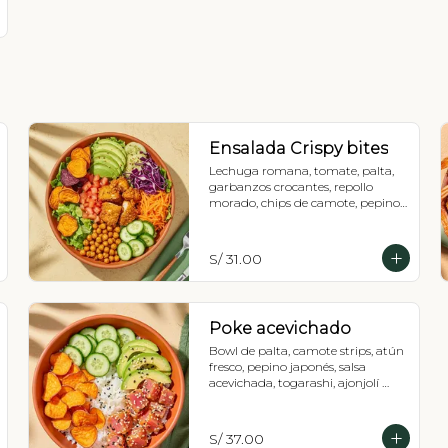
Ensalada Crispy bites
Lechuga romana, tomate, palta, 
garbanzos crocantes, repollo 
morado, chips de camote, pepino, 
zanahoria, chunks de pollo crispy 
y vinagreta a elección.
S/ 31.00
Poke acevichado
Bowl de palta, camote strips, atún 
fresco, pepino japonés, salsa 
acevichada, togarashi, ajonjolí 
tostado, cebolla china y base a 
elección: Lechuga romana o arroz 
de sushi.
S/ 37.00