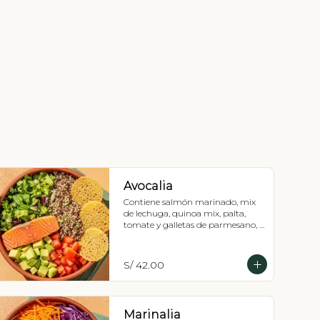
Avocalia
Contiene salmón marinado, mix 
de lechuga, quinoa mix, palta, 
tomate y galletas de parmesano, 
Recomendada con vinagreta 
balsámica.
S/ 42.00
Marinalia