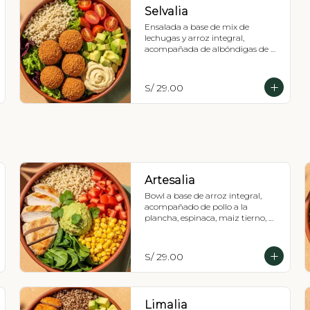
Selvalia
Ensalada a base de mix de 
lechugas y arroz integral, 
acompañada de albóndigas de 
berenjena (5 unds), tomate cherry, 
palta y hummus de garbanzos. 
Recomendada con vinagreta 
S/ 29.00
Balsámica
Artesalia
Bowl a base de arroz integral, 
acompañado de pollo a la 
plancha, espinaca, maiz tierno, 
tomate, guacamole y culantro.
S/ 29.00
Limalia