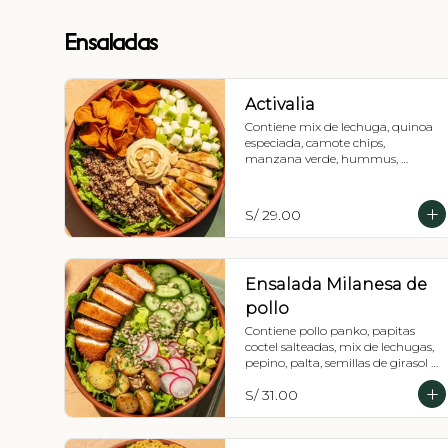
Ensaladas
Activalia
Contiene mix de lechuga, quinoa 
especiada, camote chips, 
manzana verde, hummus, 
almendra fileteada y pollo 
parrillada. Vinagreta a elección.
S/ 29.00
Ensalada Milanesa de
pollo
Contiene pollo panko, papitas 
coctel salteadas, mix de lechugas, 
pepino, palta, semillas de girasol y 
rabanito.
S/ 31.00