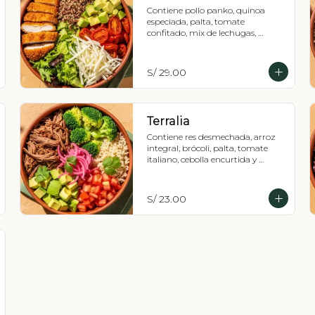
Contiene pollo panko, quinoa 
especiada, palta, tomate 
confitado, mix de lechugas, 
mozzarella.
S/ 29.00
Terralia
Contiene res desmechada, arroz 
integral, brócoli, palta, tomate 
italiano, cebolla encurtida y 
culantro, Recomendada con 
vinagreta pesto.
S/ 23.00