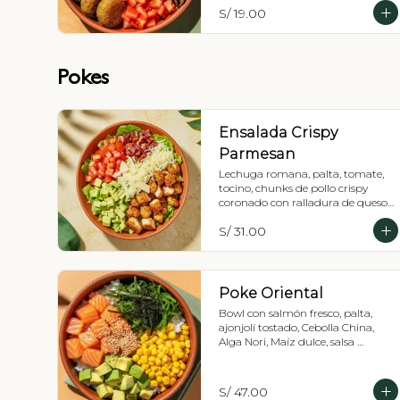
S/ 19.00
Pokes
Ensalada Crispy
Parmesan
Lechuga romana, palta, tomate, 
tocino, chunks de pollo crispy 
coronado con ralladura de queso 
parmesano y vinagreta a elección.
S/ 31.00
Poke Oriental
Bowl con salmón fresco, palta, 
ajonjolí tostado, Cebolla China, 
Alga Nori, Maíz dulce, salsa 
oriental y base a elección: Lechuga 
romana o Shari.
S/ 47.00