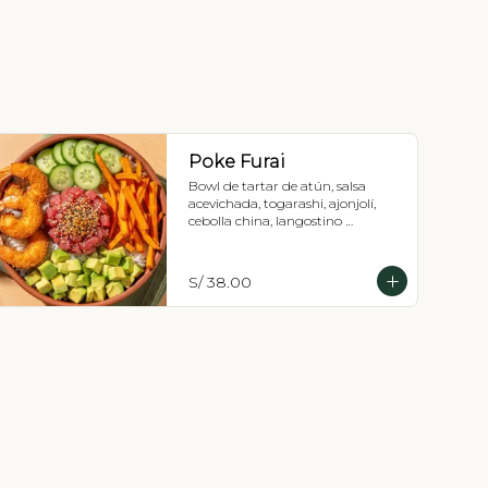
Poke Furai
Bowl de tartar de atún, salsa 
acevichada, togarashi, ajonjolí, 
cebolla china, langostino 
empanizado, kiuri, palta, camote 
strip y base a elección: Lechuga 
romana o arroz de sushi.
S/ 38.00