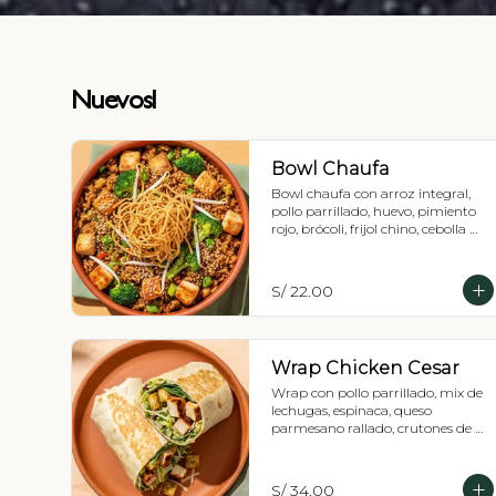
Nuevos!
Bowl Chaufa
Bowl chaufa con arroz integral, 
pollo parrillado, huevo, pimiento 
rojo, brócoli, frijol chino, cebolla 
china, ajonjolí y fideos.
S/ 22.00
Wrap Chicken Cesar
Wrap con pollo parrillado, mix de 
lechugas, espinaca, queso 
parmesano rallado, crutones de 
zatahar y vinagreta Cesar.
S/ 34.00