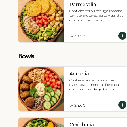
Parmesalia
Contiene pollo, Lechuga romana, 
tomate, crutones, palta y galletas 
de queso parmesano, 
Recomendada con vinagreta 
césar.
S/ 39.00
Bowls
Arabelia
Contiene falafel, quinoa mix 
especiada, almendras fileteadas 
con hummus de garbanzo, 
tomate fresco, pepino, perejil liso y 
limón, Vinagreta a elección.
S/ 24.00
Cevichalia