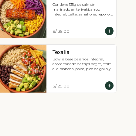
Contiene 135g de salmón 
marinado en teriyaki, arroz 
integral, palta, zanahoria, repollo 
morado,maíz tierno y cebollín, 
Recomendada con vinagreta 
balsámica.
S/ 39.00
Texalia
Bowl a base de arroz integral, 
acompañado de frijol negro, pollo 
a la plancha, palta, pico de gallo y 
totopos.
S/ 29.00